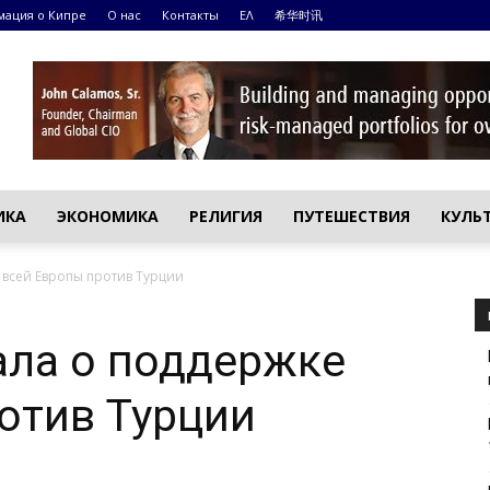
ация о Кипре
О нас
Контакты
ΕΛ
希华时讯
ИКА
ЭКОНОМИКА
РЕЛИГИЯ
ПУТЕШЕСТВИЯ
КУЛЬ
 всей Европы против Турции
ала о поддержке
отив Турции