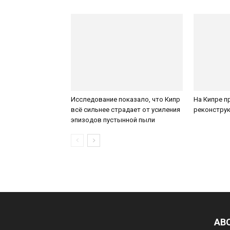
Исследование показало, что Кипр
На Кипре п
всё сильнее страдает от усиления
реконструк
эпизодов пустынной пыли
AB