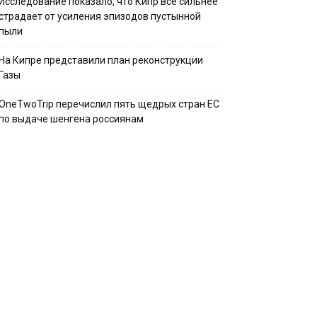
Исследование показало, что Кипр всё сильнее
страдает от усиления эпизодов пустынной
пыли
На Кипре представили план реконструкции
Газы
OneTwoTrip перечислил пять щедрых стран ЕС
по выдаче шенгена россиянам