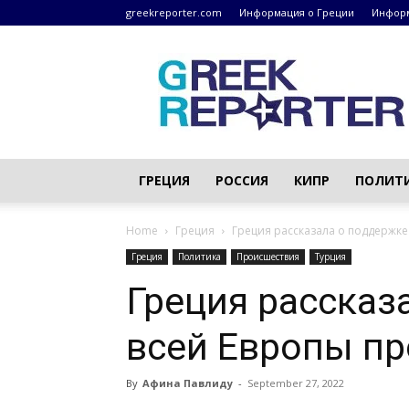
greekreporter.com
Информация о Греции
Информ
Греческие
новости
–
greekreporter.com
ГРЕЦИЯ
РОССИЯ
КИПР
ПОЛИТ
Home
Греция
Греция рассказала о поддержке
Греция
Политика
Происшествия
Турция
Греция рассказ
всей Европы пр
By
Афина Павлиду
-
September 27, 2022