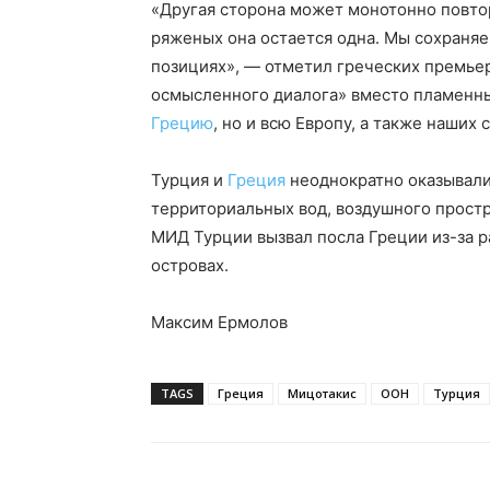
«Другая сторона может монотонно повтор
ряженых она остается одна. Мы сохраняе
позициях», — отметил греческих премьер
осмысленного диалога» вместо пламенных
Грецию
, но и всю Европу, а также наши
Турция и
Греция
неоднократно оказывалис
территориальных вод, воздушного простр
МИД Турции вызвал посла Греции из-за 
островах.
Максим Ермолов
TAGS
Греция
Мицотакис
ООН
Турция