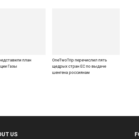
редставили план
OneTwoTrip перечислил пять
ции Газы
щедрых стран ЕС по выдаче
шенгена россиянам
OUT US
F