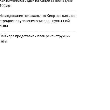
Как изменился отдых на Кипре за последние
100 лет
Исследование показало, что Кипр всё сильнее
страдает от усиления эпизодов пустынной
пыли
На Кипре представили план реконструкции
Газы