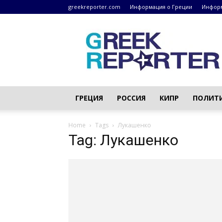
greekreporter.com
Информация о Греции
Информ
Греческие
новости
–
greekreporter.com
ГРЕЦИЯ
РОССИЯ
КИПР
ПОЛИТ
Home
Tags
Лукашенко
Tag: Лукашенко