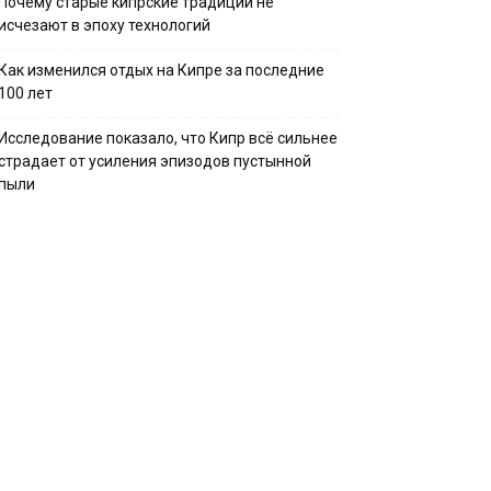
Почему старые кипрские традиции не
исчезают в эпоху технологий
Как изменился отдых на Кипре за последние
100 лет
Исследование показало, что Кипр всё сильнее
страдает от усиления эпизодов пустынной
пыли