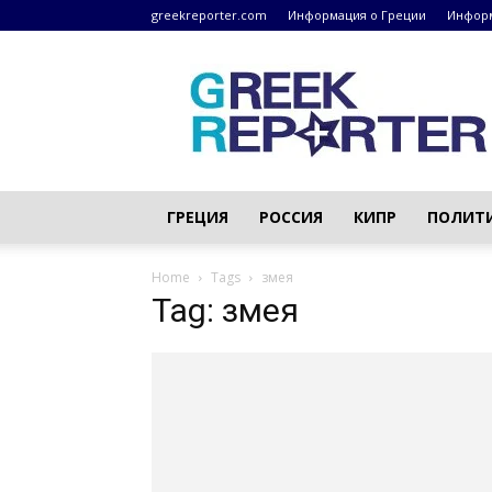
greekreporter.com
Информация о Греции
Информ
Греческие
новости
–
greekreporter.com
ГРЕЦИЯ
РОССИЯ
КИПР
ПОЛИТ
Home
Tags
змея
Tag: змея