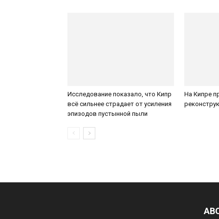
Исследование показало, что Кипр
На Кипре п
всё сильнее страдает от усиления
реконструк
эпизодов пустынной пыли
AB