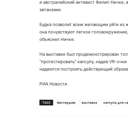
и австралийский активист Филип Ничке, 
эвтаназии.
Будка позволит всем желающим уйти из ж
она почувствуют легкое головокружение,
объяснил Ничке.
На выставке был продемонстрирован толь
“протестировать” капсулу, надев VR-очки
надеются построить действующий образец
РИА Новости
TAGS
Амстердам
выставка
капсула для с