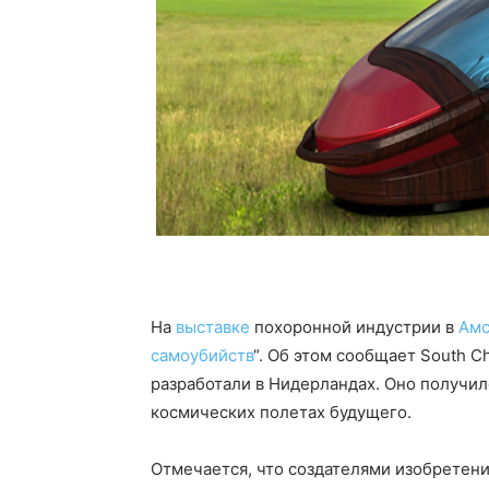
На
выставке
похоронной индустрии в
Амс
самоубийств
“. Об этом сообщает South C
разработали в Нидерландах. Оно получи
космических полетах будущего.
Отмечается, что создателями изобретени