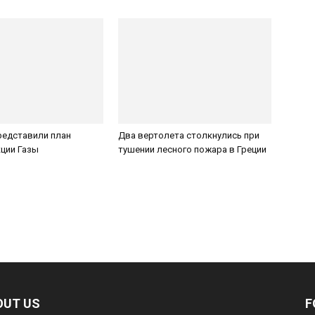
редставили план
Два вертолета столкнулись при
ции Газы
тушении лесного пожара в Греции
OUT US
F