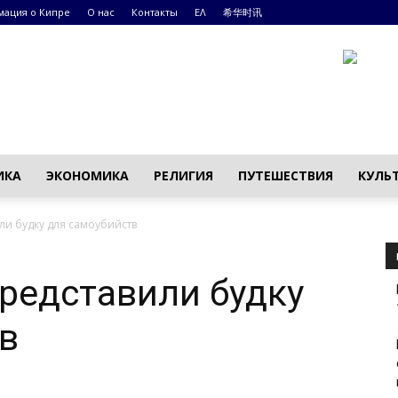
ация о Кипре
О нас
Контакты
ΕΛ
希华时讯
ИКА
ЭКОНОМИКА
РЕЛИГИЯ
ПУТЕШЕСТВИЯ
КУЛЬ
ли будку для самоубийств
редставили будку
в