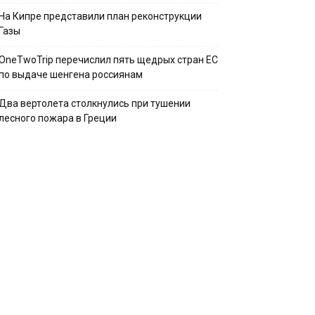
На Кипре представили план реконструкции
Газы
OneTwoTrip перечислил пять щедрых стран ЕС
по выдаче шенгена россиянам
Два вертолета столкнулись при тушении
лесного пожара в Греции