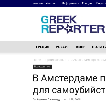
greekreporter.com
Информация о Греции
Информ
Греческие
новости
–
greekreporter.com
ГРЕЦИЯ
РОССИЯ
КИПР
ПОЛИТ
Home
Происшествия
В Амстердаме представи
Происшествия
В Амстердаме п
для самоубийст
By
Афина Павлиду
-
April 18, 2018