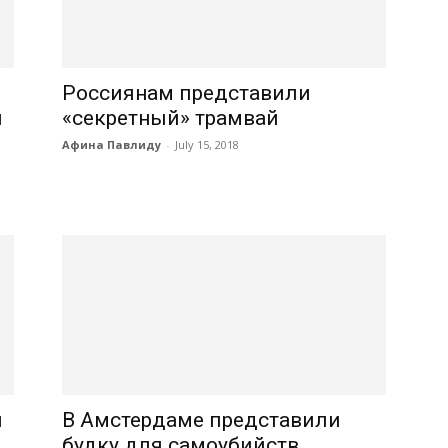
Россиянам представили
й
«секретный» трамвай
Афина Павлиду
-
July 15, 2018
ы
В Амстердаме представили
будку для самоубийств