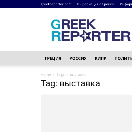
greekreporter.com
Информация о Греции
Информ
Греческие
новости
–
greekreporter.com
ГРЕЦИЯ
РОССИЯ
КИПР
ПОЛИТ
Home
Tags
выставка
Tag: выставка