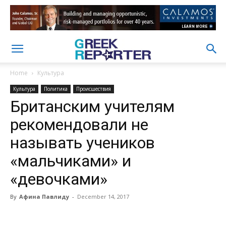
Home
Культура
Культура
Политика
Происшествия
Британским учителям
рекомендовали не
называть учеников
«мальчиками» и
«девочками»
By
Афина Павлиду
-
December 14, 2017