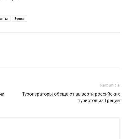
анты
Эрнст
Next article
ии
Туроператоры обещают вывезти российских
туристов из Греции