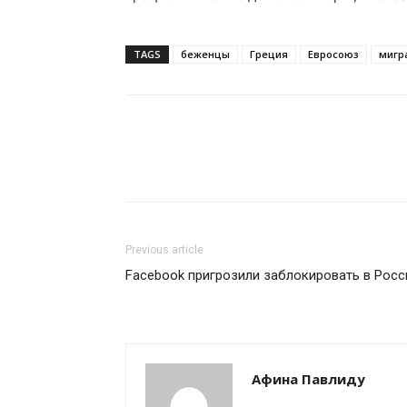
TAGS
беженцы
Греция
Евросоюз
мигр
Previous article
Facebook пригрозили заблокировать в Росс
Афина Павлиду