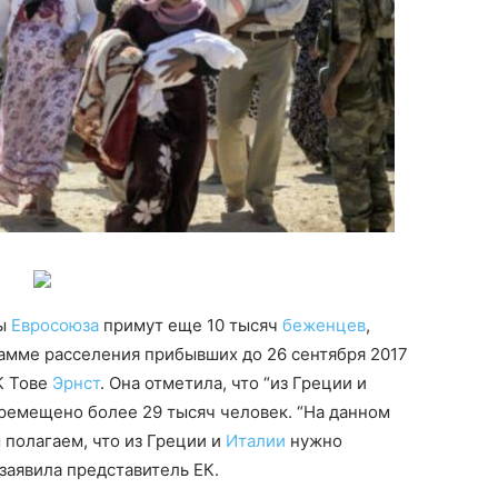
ны
Евросоюза
примут еще 10 тысяч
беженцев
,
амме расселения прибывших до 26 сентября 2017
К Тове
Эрнст
. Она отметила, что “из Греции и
ремещено более 29 тысяч человек. “На данном
ы полагаем, что из Греции и
Италии
нужно
заявила представитель ЕК.