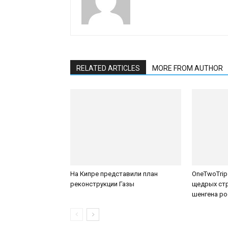
RELATED ARTICLES
MORE FROM AUTHOR
На Кипре представили план
OneTwoTrip
реконструкции Газы
щедрых стр
шенгена р