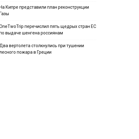
На Кипре представили план реконструкции
Газы
OneTwoTrip перечислил пять щедрых стран ЕС
по выдаче шенгена россиянам
Два вертолета столкнулись при тушении
лесного пожара в Греции