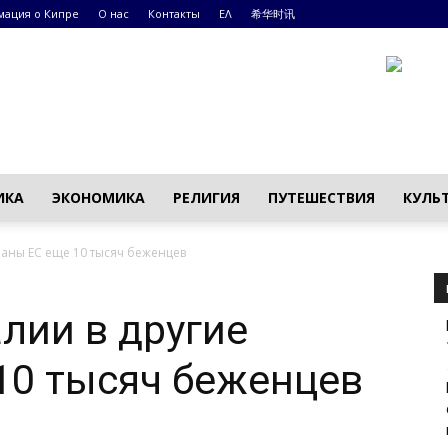
ация о Кипре
О нас
Контакты
ΕΛ
希华时讯
ИКА
ЭКОНОМИКА
РЕЛИГИЯ
ПУТЕШЕСТВИЯ
КУЛЬ
раны ЕС еще 10 тысяч беженцев
лии в другие
10 тысяч беженцев