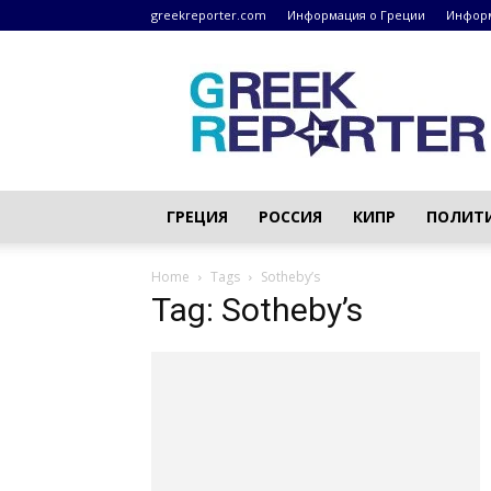
greekreporter.com
Информация о Греции
Информ
Греческие
новости
–
greekreporter.com
ГРЕЦИЯ
РОССИЯ
КИПР
ПОЛИТ
Home
Tags
Sotheby’s
Tag: Sotheby’s