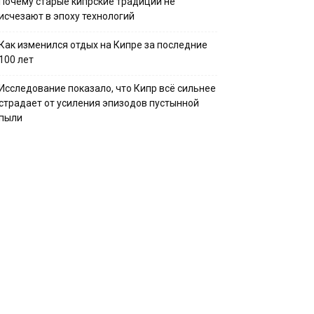
Почему старые кипрские традиции не
исчезают в эпоху технологий
Как изменился отдых на Кипре за последние
100 лет
Исследование показало, что Кипр всё сильнее
страдает от усиления эпизодов пустынной
пыли