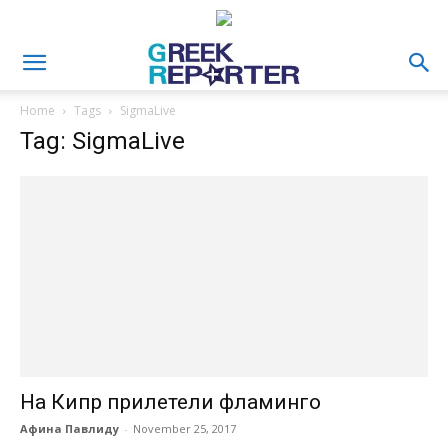
Home
Tags
SigmaLive
Tag: SigmaLive
На Кипр прилетели фламинго
Афина Павлиду
-
November 25, 2017