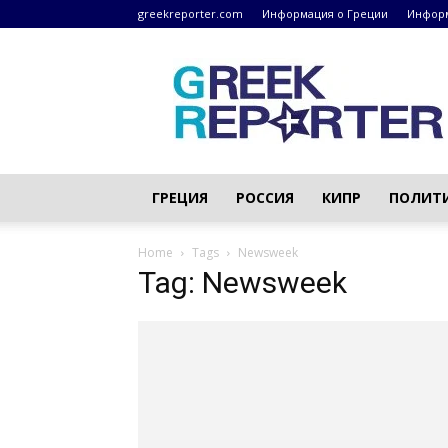
greekreporter.com
Информация о Греции
Информ
Греческие
новости
–
greekreporter.com
ГРЕЦИЯ
РОССИЯ
КИПР
ПОЛИТ
Home
Tags
Newsweek
Tag: Newsweek