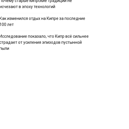
Почему старые кипрские традиции не
исчезают в эпоху технологий
Как изменился отдых на Кипре за последние
100 лет
Исследование показало, что Кипр всё сильнее
страдает от усиления эпизодов пустынной
пыли