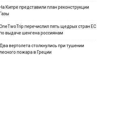
На Кипре представили план реконструкции
Газы
OneTwoTrip перечислил пять щедрых стран ЕС
по выдаче шенгена россиянам
Два вертолета столкнулись при тушении
лесного пожара в Греции