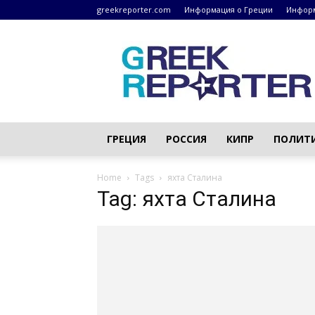
greekreporter.com
Информация о Греции
Информ
Греческие
новости
–
greekreporter.com
ГРЕЦИЯ
РОССИЯ
КИПР
ПОЛИТ
Home
Tags
яхта Сталина
Tag: яхта Сталина