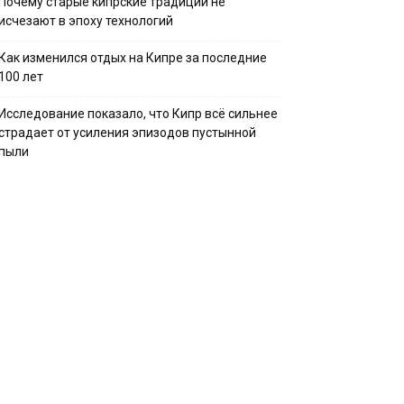
Почему старые кипрские традиции не
исчезают в эпоху технологий
Как изменился отдых на Кипре за последние
100 лет
Исследование показало, что Кипр всё сильнее
страдает от усиления эпизодов пустынной
пыли