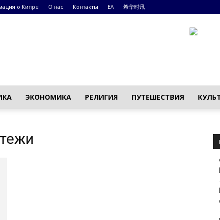
ация о Кипре
О нас
Контакты
ΕΛ
希华时讯
ИКА
ЭКОНОМИКА
РЕЛИГИЯ
ПУТЕШЕСТВИЯ
КУЛЬ
атежи