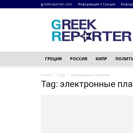
greekreporter.com
Информация о Греции
Информ
Греческие
новости
–
greekreporter.com
ГРЕЦИЯ
РОССИЯ
КИПР
ПОЛИТ
Home
Tags
электронные платежи
Tag: электронные пл