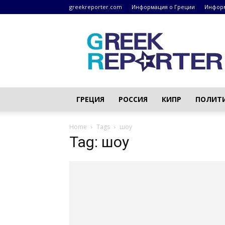
greekreporter.com
Информация о Греции
Информ
Греческие
новости
–
greekreporter.com
ГРЕЦИЯ
РОССИЯ
КИПР
ПОЛИТ
Home
Tags
шоу
Tag: шоу