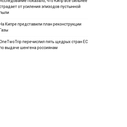
Исследование показало, что Кипр всё сильнее
страдает от усиления эпизодов пустынной
пыли
На Кипре представили план реконструкции
Газы
OneTwoTrip перечислил пять щедрых стран ЕС
по выдаче шенгена россиянам