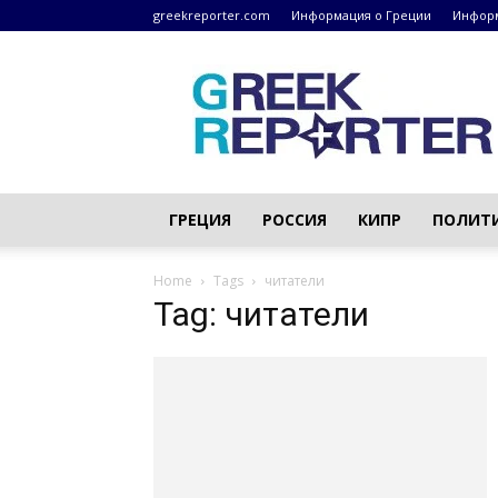
greekreporter.com
Информация о Греции
Информ
Греческие
новости
–
greekreporter.com
ГРЕЦИЯ
РОССИЯ
КИПР
ПОЛИТ
Home
Tags
читатели
Tag: читатели