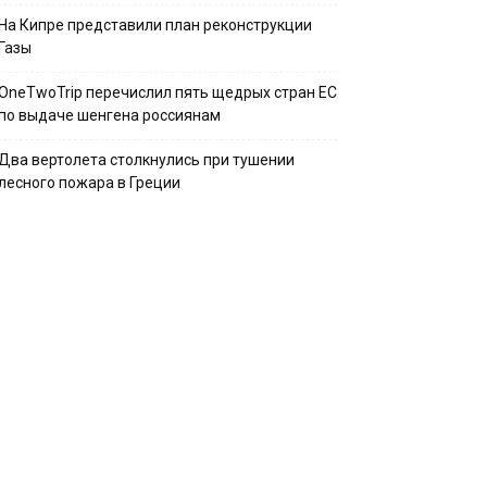
На Кипре представили план реконструкции
Газы
OneTwoTrip перечислил пять щедрых стран ЕС
по выдаче шенгена россиянам
Два вертолета столкнулись при тушении
лесного пожара в Греции