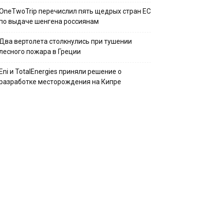
OneTwoTrip перечислил пять щедрых стран ЕС
по выдаче шенгена россиянам
Два вертолета столкнулись при тушении
лесного пожара в Греции
Eni и TotalEnergies приняли решение о
разработке месторождения на Кипре