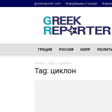
greekreporter.com
Информация о Греции
Информ
Греческие
новости
–
greekreporter.com
ГРЕЦИЯ
РОССИЯ
КИПР
ПОЛИТ
Home
Tags
циклон
Tag: циклон