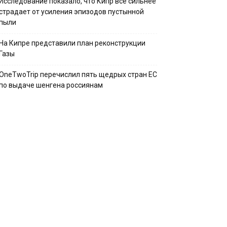
Исследование показало, что Кипр всё сильнее
страдает от усиления эпизодов пустынной
пыли
На Кипре представили план реконструкции
Газы
OneTwoTrip перечислил пять щедрых стран ЕС
по выдаче шенгена россиянам