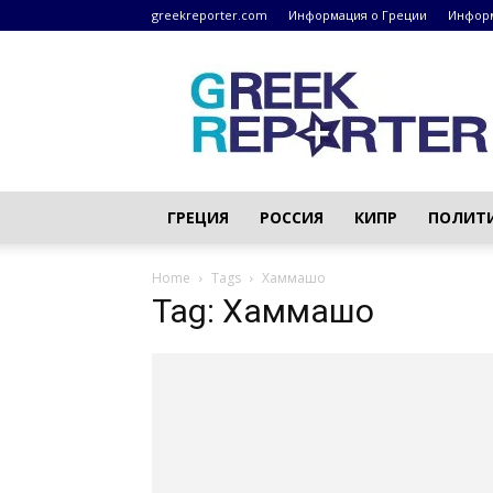
greekreporter.com
Информация о Греции
Информ
Греческие
новости
–
greekreporter.com
ГРЕЦИЯ
РОССИЯ
КИПР
ПОЛИТ
Home
Tags
Хаммашо
Tag: Хаммашо