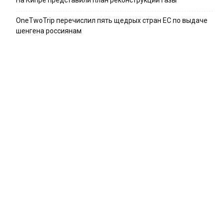
OneTwoTrip перечислил пять щедрых стран ЕС по выдаче
шенгена россиянам