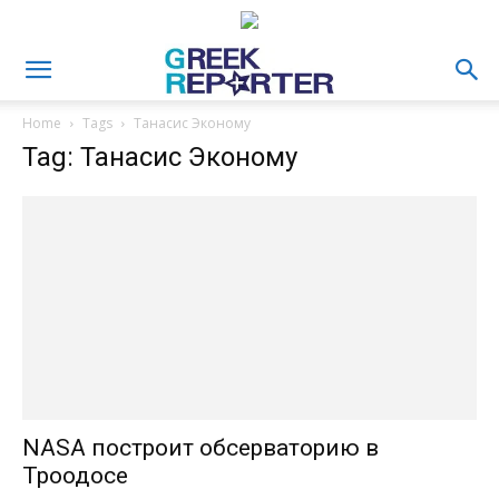
Home
Tags
Танасис Эконому
Tag: Танасис Эконому
NASA построит обсерваторию в
Троодосе