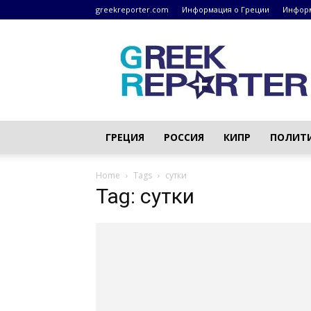
greekreporter.com
Информация о Греции
Информ
Греческие
новости
–
greekreporter.com
ГРЕЦИЯ
РОССИЯ
КИПР
ПОЛИТ
Home
Tags
сутки
Tag: сутки