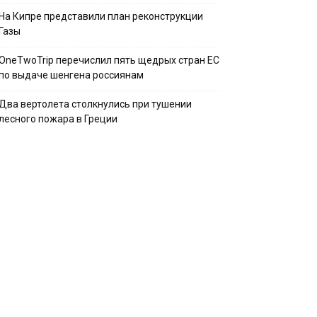
На Кипре представили план реконструкции
Газы
OneTwoTrip перечислил пять щедрых стран ЕС
по выдаче шенгена россиянам
Два вертолета столкнулись при тушении
лесного пожара в Греции