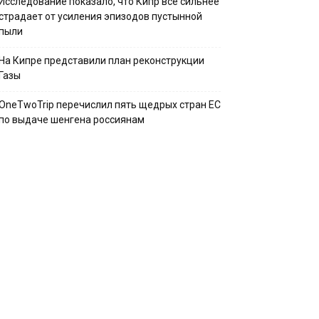
Исследование показало, что Кипр всё сильнее
страдает от усиления эпизодов пустынной
пыли
На Кипре представили план реконструкции
Газы
OneTwoTrip перечислил пять щедрых стран ЕС
по выдаче шенгена россиянам