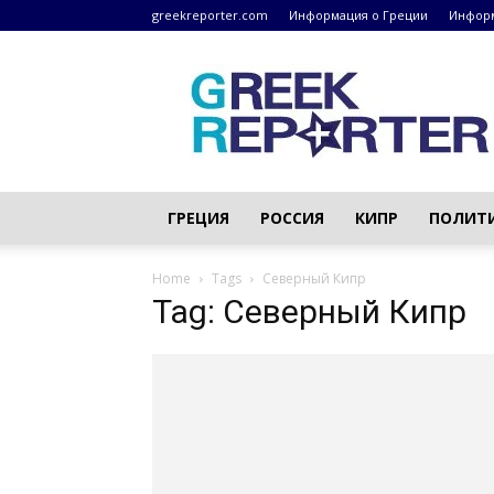
greekreporter.com
Информация о Греции
Информ
Греческие
новости
–
greekreporter.com
ГРЕЦИЯ
РОССИЯ
КИПР
ПОЛИТ
Home
Tags
Северный Кипр
Tag: Северный Кипр