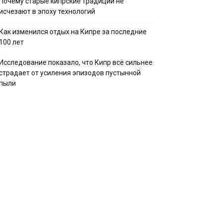
Почему старые кипрские традиции не
исчезают в эпоху технологий
Как изменился отдых на Кипре за последние
100 лет
Исследование показало, что Кипр всё сильнее
страдает от усиления эпизодов пустынной
пыли