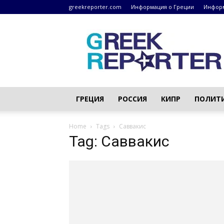
greekreporter.com
Информация о Греции
Информ
Греческие
новости
–
greekreporter.com
ГРЕЦИЯ
РОССИЯ
КИПР
ПОЛИТ
Home
Tags
Саввакис
Tag: Саввакис