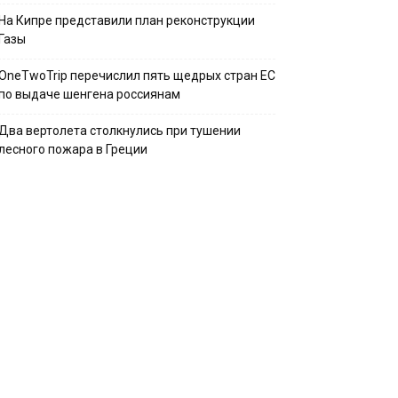
На Кипре представили план реконструкции
Газы
OneTwoTrip перечислил пять щедрых стран ЕС
по выдаче шенгена россиянам
Два вертолета столкнулись при тушении
лесного пожара в Греции