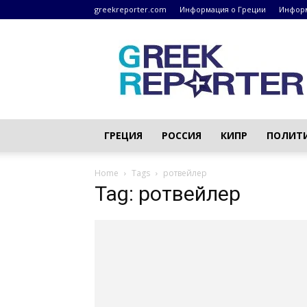
greekreporter.com
Информация о Греции
Информ
Греческие
новости
–
greekreporter.com
ГРЕЦИЯ
РОССИЯ
КИПР
ПОЛИТ
Home
Tags
ротвейлер
Tag: ротвейлер