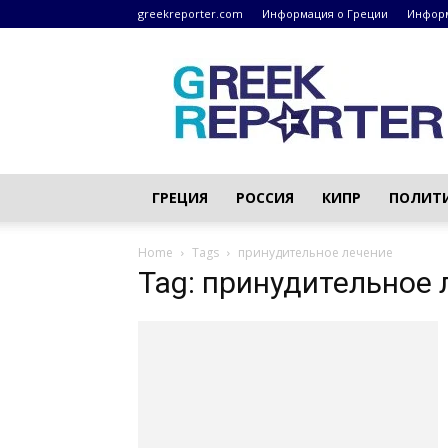
greekreporter.com
Информация о Греции
Информ
Греческие
новости
–
greekreporter.com
ГРЕЦИЯ
РОССИЯ
КИПР
ПОЛИТ
Home
Tags
принудительное лечение
Tag: принудительное 