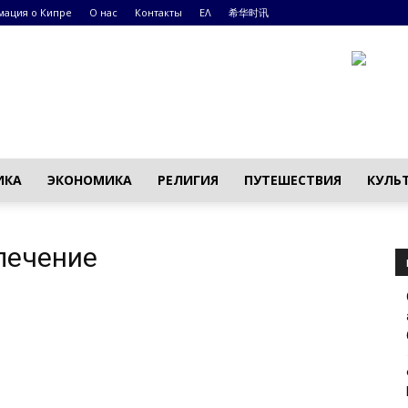
ация о Кипре
О нас
Контакты
ΕΛ
希华时讯
ИКА
ЭКОНОМИКА
РЕЛИГИЯ
ПУТЕШЕСТВИЯ
КУЛЬ
лечение