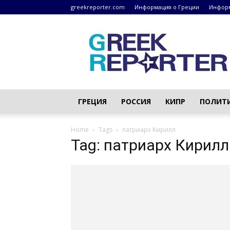
greekreporter.com
Информация о Греции
Информ
Греческие
новости
–
greekreporter.com
ГРЕЦИЯ
РОССИЯ
КИПР
ПОЛИТ
Home
Tags
патриарх Кирилл
Tag: патриарх Кирилл