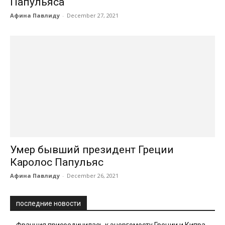
Папульяса
Афина Павлиду
-
December 27, 2021
Умер бывший президент Греции
Каролос Папульяс
Афина Павлиду
-
December 26, 2021
последние новости
Франция присоединилась к энергомосту Греции и Кипра