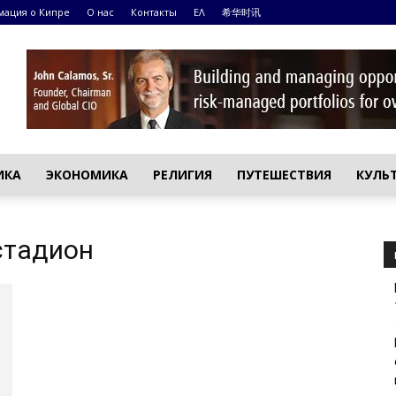
ация о Кипре
О нас
Контакты
ΕΛ
希华时讯
ИКА
ЭКОНОМИКА
РЕЛИГИЯ
ПУТЕШЕСТВИЯ
КУЛЬ
стадион