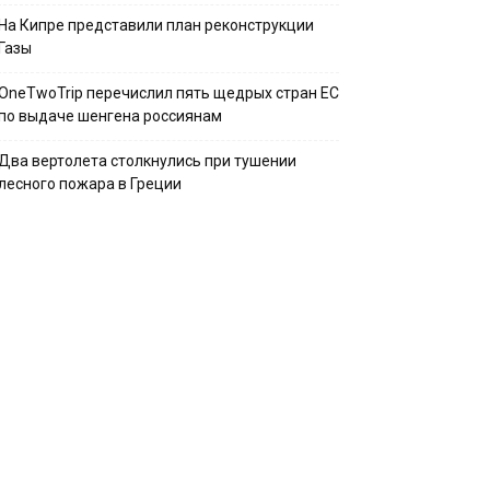
На Кипре представили план реконструкции
Газы
OneTwoTrip перечислил пять щедрых стран ЕС
по выдаче шенгена россиянам
Два вертолета столкнулись при тушении
лесного пожара в Греции