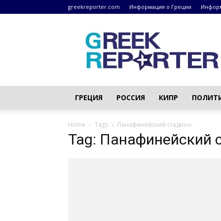
greekreporter.com
Информация о Греции
Информ
Греческие
новости
–
greekreporter.com
ГРЕЦИЯ
РОССИЯ
КИПР
ПОЛИТ
Home
Tags
Панафинейский стадион
Tag: Панафинейский 