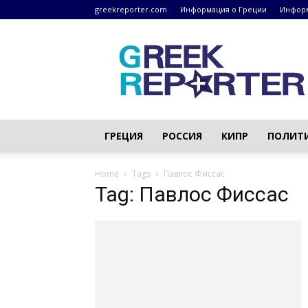
greekreporter.com
Информация о Греции
Информ
Греческие
новости
–
greekreporter.com
ГРЕЦИЯ
РОССИЯ
КИПР
ПОЛИТ
Home
Tags
Павлос Фиссас
Tag: Павлос Фиссас