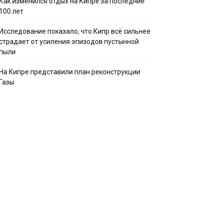
Как изменился отдых на Кипре за последние
100 лет
Исследование показало, что Кипр всё сильнее
страдает от усиления эпизодов пустынной
пыли
На Кипре представили план реконструкции
Газы