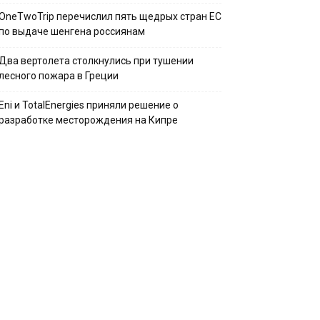
OneTwoTrip перечислил пять щедрых стран ЕС
по выдаче шенгена россиянам
Два вертолета столкнулись при тушении
лесного пожара в Греции
Eni и TotalEnergies приняли решение о
разработке месторождения на Кипре