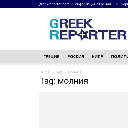
greekreporter.com
Информация о Греции
Информ
Греческие
новости
–
greekreporter.com
ГРЕЦИЯ
РОССИЯ
КИПР
ПОЛИТ
Home
Tags
молния
Tag: молния