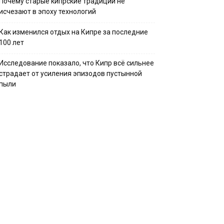
Почему старые кипрские традиции не
исчезают в эпоху технологий
Как изменился отдых на Кипре за последние
100 лет
Исследование показало, что Кипр всё сильнее
страдает от усиления эпизодов пустынной
пыли