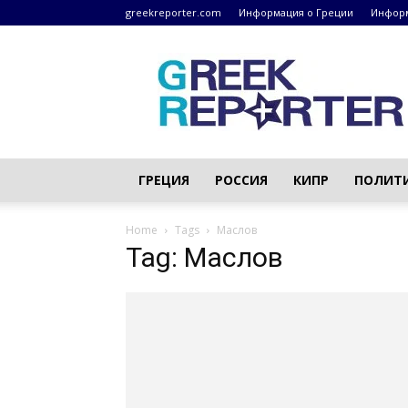
greekreporter.com
Информация о Греции
Информ
Греческие
новости
–
greekreporter.com
ГРЕЦИЯ
РОССИЯ
КИПР
ПОЛИТ
Home
Tags
Маслов
Tag: Маслов