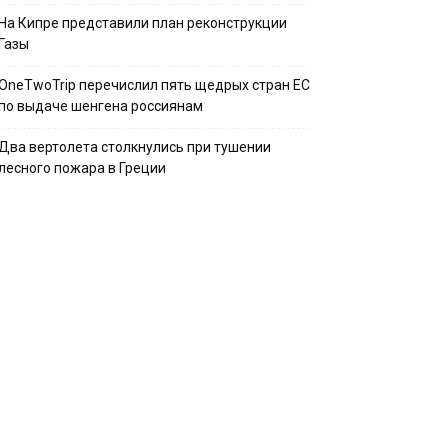
На Кипре представили план реконструкции
Газы
OneTwoTrip перечислил пять щедрых стран ЕС
по выдаче шенгена россиянам
Два вертолета столкнулись при тушении
лесного пожара в Греции