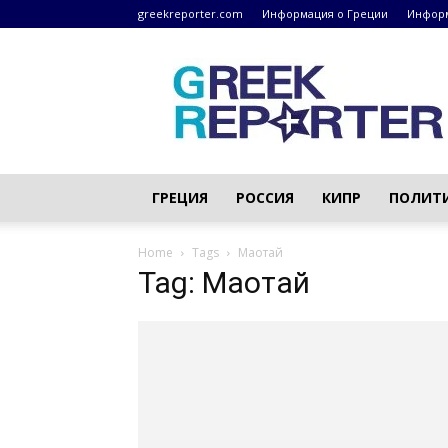
greekreporter.com
Информация о Греции
Информ
Греческие
новости
–
greekreporter.com
ГРЕЦИЯ
РОССИЯ
КИПР
ПОЛИТ
Home
Tags
Маотай
Tag: Маотай