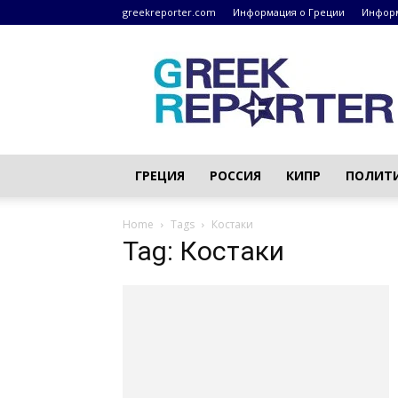
greekreporter.com
Информация о Греции
Информ
Греческие
новости
–
greekreporter.com
ГРЕЦИЯ
РОССИЯ
КИПР
ПОЛИТ
Home
Tags
Костаки
Tag: Костаки