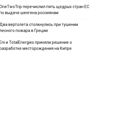
OneTwoTrip перечислил пять щедрых стран ЕС
по выдаче шенгена россиянам
Два вертолета столкнулись при тушении
лесного пожара в Греции
Eni и TotalEnergies приняли решение о
разработке месторождения на Кипре