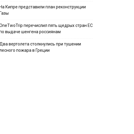
На Кипре представили план реконструкции
Газы
OneTwoTrip перечислил пять щедрых стран ЕС
по выдаче шенгена россиянам
Два вертолета столкнулись при тушении
лесного пожара в Греции