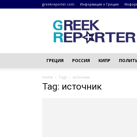
greekreporter.com
Информация о Греции
Информ
Греческие
новости
–
greekreporter.com
ГРЕЦИЯ
РОССИЯ
КИПР
ПОЛИТ
Home
Tags
источник
Tag: источник