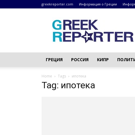
greekreporter.com
Информация о Греции
Информ
Греческие
новости
–
greekreporter.com
ГРЕЦИЯ
РОССИЯ
КИПР
ПОЛИТ
Home
Tags
ипотека
Tag: ипотека