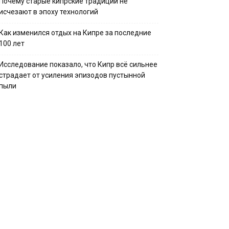
Почему старые кипрские традиции не
исчезают в эпоху технологий
Как изменился отдых на Кипре за последние
100 лет
Исследование показало, что Кипр всё сильнее
страдает от усиления эпизодов пустынной
пыли