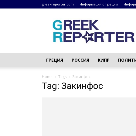
greekreporter.com
Информация о Греции
Информ
Греческие
новости
–
greekreporter.com
ГРЕЦИЯ
РОССИЯ
КИПР
ПОЛИТ
Home
Tags
Закинфос
Tag: Закинфос