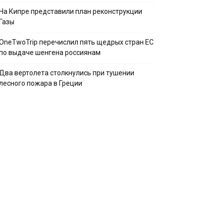
На Кипре представили план реконструкции
Газы
OneTwoTrip перечислил пять щедрых стран ЕС
по выдаче шенгена россиянам
Два вертолета столкнулись при тушении
лесного пожара в Греции