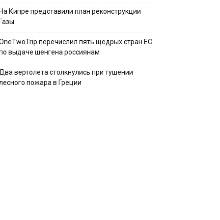
На Кипре представили план реконструкции
Газы
OneTwoTrip перечислил пять щедрых стран ЕС
по выдаче шенгена россиянам
Два вертолета столкнулись при тушении
лесного пожара в Греции