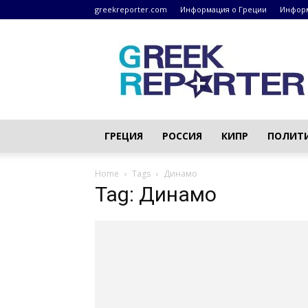
greekreporter.com
Информация о Греции
Информ
Греческие
новости
–
greekreporter.com
ГРЕЦИЯ
РОССИЯ
КИПР
ПОЛИТ
Home
Tags
Динамо
Tag: Динамо