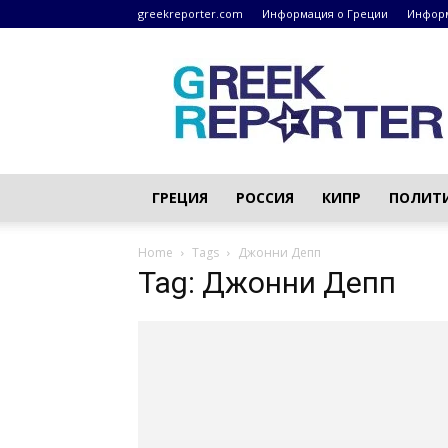
greekreporter.com
Информация о Греции
Информ
Греческие
новости
–
greekreporter.com
ГРЕЦИЯ
РОССИЯ
КИПР
ПОЛИТ
Home
Tags
Джонни Депп
Tag: Джонни Депп