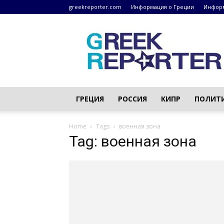
greekreporter.com
Информация о Греции
Информ
Греческие
новости
–
greekreporter.com
ГРЕЦИЯ
РОССИЯ
КИПР
ПОЛИТ
Home
Tags
военная зона
Tag: военная зона