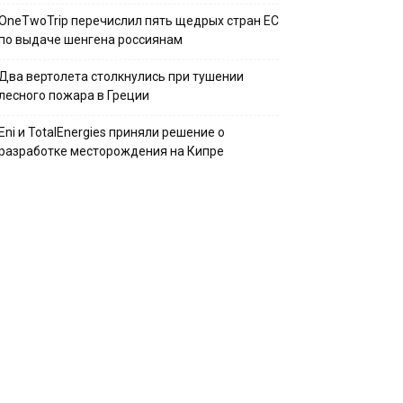
OneTwoTrip перечислил пять щедрых стран ЕС
по выдаче шенгена россиянам
Два вертолета столкнулись при тушении
лесного пожара в Греции
Eni и TotalEnergies приняли решение о
разработке месторождения на Кипре