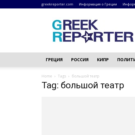
greekreporter.com
Информация о Греции
Информ
Греческие
новости
–
greekreporter.com
ГРЕЦИЯ
РОССИЯ
КИПР
ПОЛИТ
Home
Tags
большой театр
Tag: большой театр