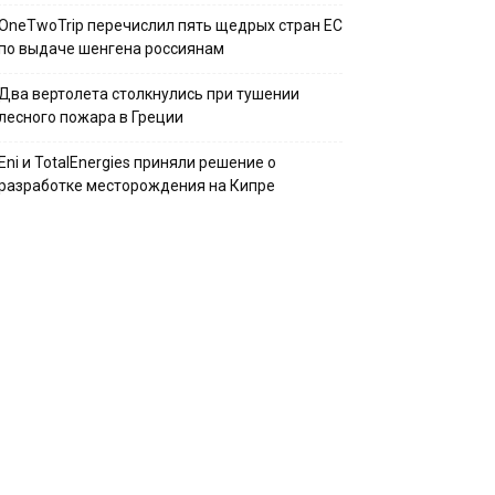
OneTwoTrip перечислил пять щедрых стран ЕС
по выдаче шенгена россиянам
Два вертолета столкнулись при тушении
лесного пожара в Греции
Eni и TotalEnergies приняли решение о
разработке месторождения на Кипре