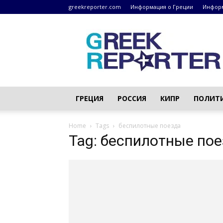
greekreporter.com
Информация о Греции
Информ
Греческие
новости
–
greekreporter.com
ГРЕЦИЯ
РОССИЯ
КИПР
ПОЛИТ
Home
Tags
беспилотные поезда
Tag: беспилотные по