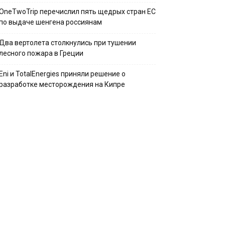
OneTwoTrip перечислил пять щедрых стран ЕС
по выдаче шенгена россиянам
Два вертолета столкнулись при тушении
лесного пожара в Греции
Eni и TotalEnergies приняли решение о
разработке месторождения на Кипре