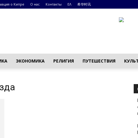
ация о Кипре
О нас
Контакты
ΕΛ
希华时讯
ИКА
ЭКОНОМИКА
РЕЛИГИЯ
ПУТЕШЕСТВИЯ
КУЛЬ
езда