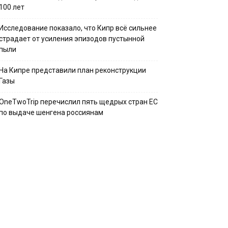
100 лет
Исследование показало, что Кипр всё сильнее
страдает от усиления эпизодов пустынной
пыли
На Кипре представили план реконструкции
Газы
OneTwoTrip перечислил пять щедрых стран ЕС
по выдаче шенгена россиянам