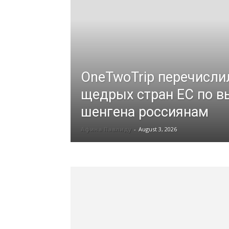
OneTwoTrip перечисли
щедрых стран ЕС по в
шенгена россиянам
Афина Павлиду
-
August 3, 2026