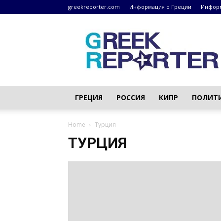
greekreporter.com
Информация о Греции
Информ
Греческие
новости
–
greekreporter.com
ГРЕЦИЯ
РОССИЯ
КИПР
ПОЛИТ
Home
Турция
ТУРЦИЯ