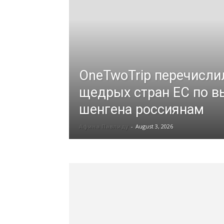
OneTwoTrip перечисли
щедрых стран ЕС по в
шенгена россиянам
Афина Павлиду
-
August 3, 2026