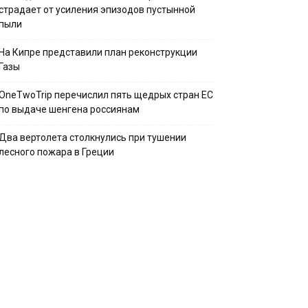
страдает от усиления эпизодов пустынной
пыли
На Кипре представили план реконструкции
Газы
OneTwoTrip перечислил пять щедрых стран ЕС
по выдаче шенгена россиянам
Два вертолета столкнулись при тушении
лесного пожара в Греции