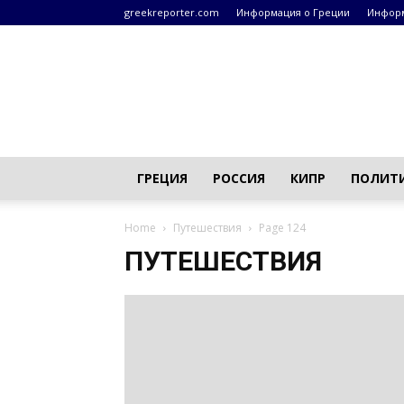
greekreporter.com
Информация о Греции
Информ
Греческие
новости
–
greekreporter.com
ГРЕЦИЯ
РОССИЯ
КИПР
ПОЛИТ
Home
Путешествия
Page 124
ПУТЕШЕСТВИЯ