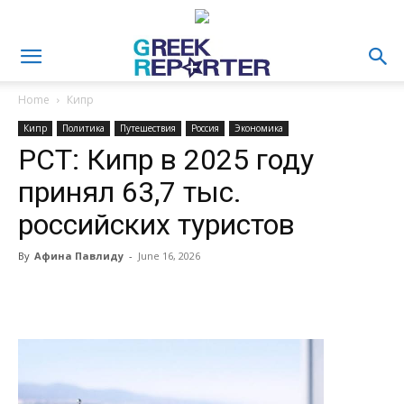
Home
Кипр
Кипр
Политика
Путешествия
Россия
Экономика
РСТ: Кипр в 2025 году
принял 63,7 тыс.
российских туристов
By
Афина Павлиду
-
June 16, 2026