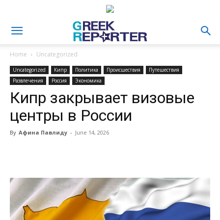
Home
Uncategorized
Uncategorized
Кипр
Политика
Происшествия
Путешествия
Развлечения
Россия
Экономика
Кипр закрывает визовые
центры в России
By
Афина Павлиду
-
June 14, 2026