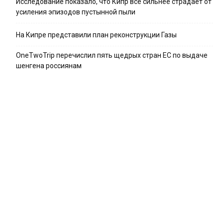
Исследование показало, что Кипр всё сильнее страдает от
усиления эпизодов пустынной пыли
На Кипре представили план реконструкции Газы
OneTwoTrip перечислил пять щедрых стран ЕС по выдаче
шенгена россиянам