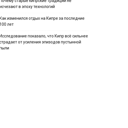
Почему старые кипрские традиции не
исчезают в эпоху технологий
Как изменился отдых на Кипре за последние
100 лет
Исследование показало, что Кипр всё сильнее
страдает от усиления эпизодов пустынной
пыли