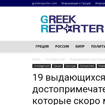
greekreporter.com
Информация о Греции
Информ
Греческие
новости
–
greekreporter.com
ГРЕЦИЯ
РОССИЯ
КИПР
ПОЛИТ
Home
Uncategorized
19 выдающихся достопри
Uncategorized
Греция
Культура
Путешествия
Развл
19 выдающихс
достопримечате
которые скоро 