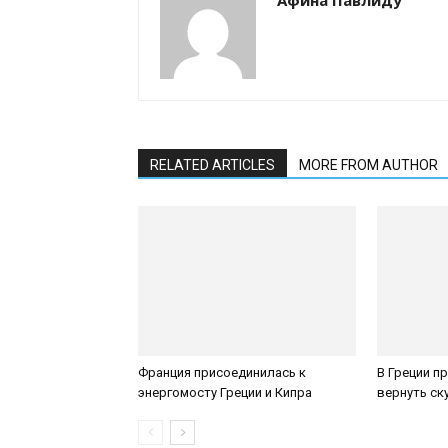
Афина Павлиду
RELATED ARTICLES
MORE FROM AUTHOR
Франция присоединилась к
В Греции п
энергомосту Греции и Кипра
вернуть с