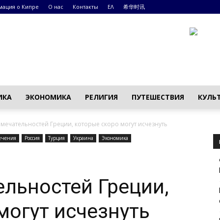
ация о Кипре
О нас
Контакты
ΕΛ
希华时讯
ИКА
ЭКОНОМИКА
РЕЛИГИЯ
ПУТЕШЕСТВИЯ
КУЛЬ
мечательностей Греции, которые скоро могут исчезнуть
ечения
Россия
Турция
Украина
Экономика
я
льностей Греции,
могут исчезнуть