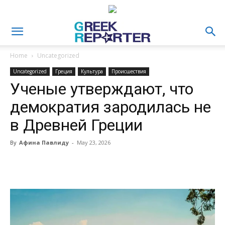
Home
Uncategorized
Uncategorized
Греция
Культура
Происшествия
Ученые утверждают, что
демократия зародилась не
в Древней Греции
By
Афина Павлиду
-
May 23, 2026