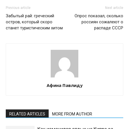
Previous article
Next article
Забытый рай: греческий
Опрос показал, сколько
остров, который скоро
россиян сожалеют о
станет туристическим хитом
распаде СССР
Афина Павлиду
RELATED ARTICLES
MORE FROM AUTHOR
Как изменился отдых на Кипре за