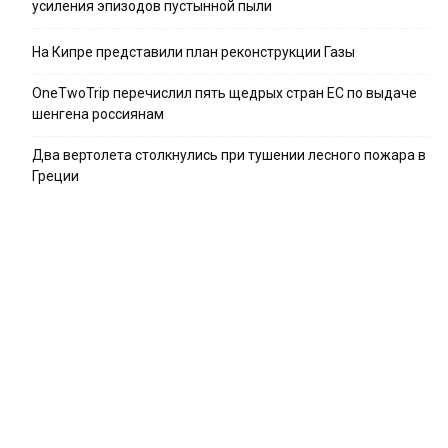
усиления эпизодов пустынной пыли
На Кипре представили план реконструкции Газы
OneTwoTrip перечислил пять щедрых стран ЕС по выдаче
шенгена россиянам
Два вертолета столкнулись при тушении лесного пожара в
Греции