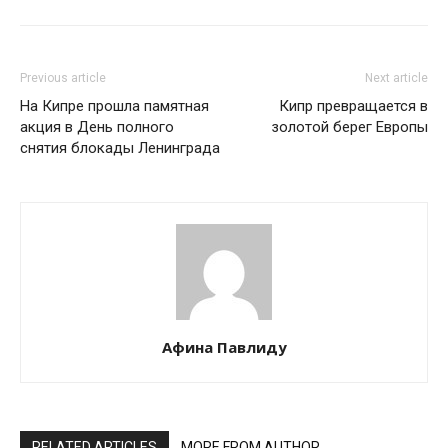
Previous article
Next article
На Кипре прошла памятная
Кипр превращается в
акция в День полного
золотой берег Европы
снятия блокады Ленинграда
Афина Павлиду
RELATED ARTICLES
MORE FROM AUTHOR