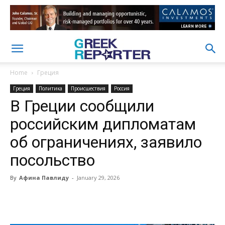
Home
Греция
Греция
Политика
Происшествия
Россия
В Греции сообщили
российским дипломатам
об ограничениях, заявило
посольство
By
Афина Павлиду
-
January 29, 2026