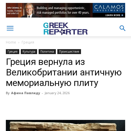
Home
Греция
Греция
Культура
Политика
Происшествия
Греция вернула из
Великобритании античную
мемориальную плиту
By
Афина Павлиду
-
January 24, 2026