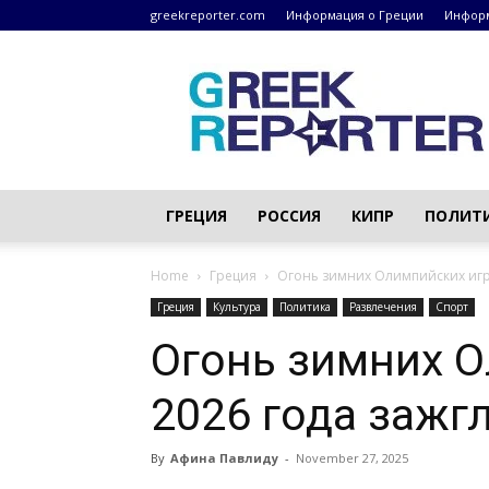
greekreporter.com
Информация о Греции
Информ
Греческие
новости
–
greekreporter.com
ГРЕЦИЯ
РОССИЯ
КИПР
ПОЛИТ
Home
Греция
Огонь зимних Олимпийских игр 
Греция
Культура
Политика
Развлечения
Спорт
Огонь зимних О
2026 года зажг
By
Афина Павлиду
-
November 27, 2025