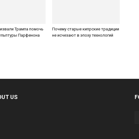
ризвали Трампа помочь
Почему старые кипрские традиции
кульптуры Парфенона
не исчезают в эпоху технологий
OUT US
F