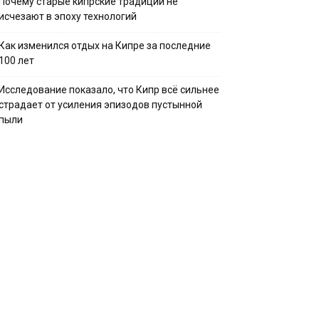
Почему старые кипрские традиции не
исчезают в эпоху технологий
Как изменился отдых на Кипре за последние
100 лет
Исследование показало, что Кипр всё сильнее
страдает от усиления эпизодов пустынной
пыли