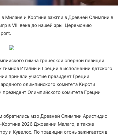
 в Милане и Кортине зажгли в Древней Олимпии в
гр в VIII веке до нашей эры. Церемонию
port.
мпийского гимна греческой оперной певицей
 гимнов Италии и Греции в исполнении детского
нии приняли участие президент Греции
народного олимпийского комитета Кирсти
 и президент Олимпийского комитета Греции
м обратились мэр Древней Олимпии Аристидис
-Кортина 2026 Джованни Малаго, а также
ру и Кувелос. По традиции огонь зажигается в