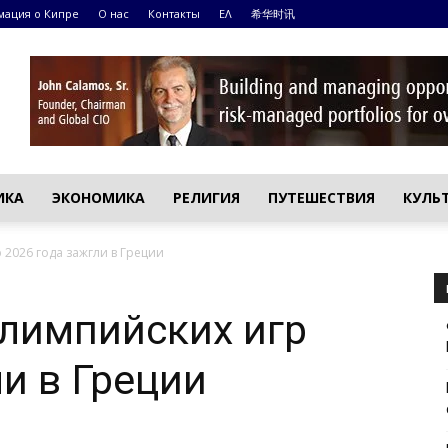
ация о Кипре
О нас
Контакты
ΕΛ
希华时讯
ИКА
ЭКОНОМИКА
РЕЛИГИЯ
ПУТЕШЕСТВИЯ
КУЛЬ
2026 года зажгли в Греции
лимпийских игр
ли в Греции